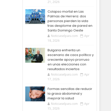
21, 2026
Colapso mortal en Las
Palmas de Herrera: dos
personas pierden la vida
tras desplome de pared en
Santo Domingo Oeste
Noticiaselpais.com
Apr
18, 2026
Bulgaria enfrenta un
escenario de caos político y
creciente apoyo prorruso
en unas elecciones con
resultados inciertos
Noticiaselpais.com
Apr
17, 2026
Formas sencillas de reducir
la grasa abdominal y
mejorar la salud
Noticiaselpais.com
Apr
15, 2026