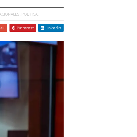
ACIONALES,
POLITICA,
le+
Pinterest
Linkedin