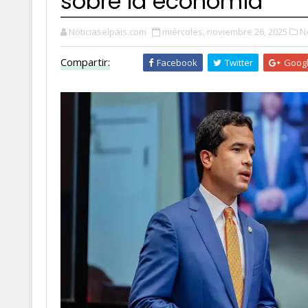
sobre la economía
Noticiaselpais.com
miércoles, noviembre 26, 2025
N
Compartir:
Facebook
Twitter
Goog