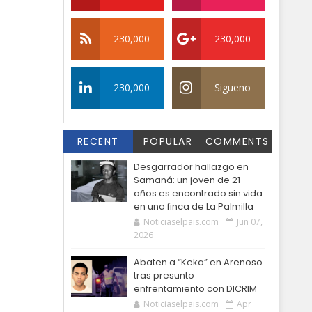
230,000
230,000
230,000
Sigueno
RECENT
POPULAR
COMMENTS
Desgarrador hallazgo en
Samaná: un joven de 21
años es encontrado sin vida
en una finca de La Palmilla
Noticiaselpais.com
Jun 07,
2026
Abaten a “Keka” en Arenoso
tras presunto
enfrentamiento con DICRIM
Noticiaselpais.com
Apr