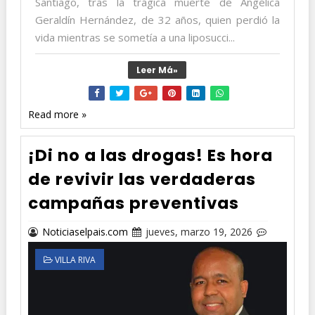
Santiago, tras la trágica muerte de Angélica
Geraldín Hernández, de 32 años, quien perdió la
vida mientras se sometía a una liposucci...
Leer Má»
Read more »
¡Di no a las drogas! Es hora
de revivir las verdaderas
campañas preventivas
Noticiaselpais.com
jueves, marzo 19, 2026
VILLA RIVA