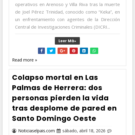
operativos en Arenoso y Villa Riva tras la muerte
de Joel Pérez Trinidad, conocido como “Keka”, en
un enfrentamiento con agentes de la Dirección
Central de Investigaciones Criminales (DICRI...
Leer Má»
Read more »
Colapso mortal en Las
Palmas de Herrera: dos
personas pierden la vida
tras desplome de pared en
Santo Domingo Oeste
Noticiaselpais.com
sábado, abril 18, 2026