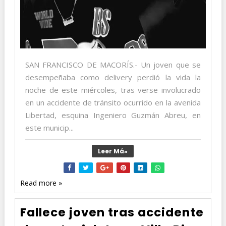
SAN FRANCISCO DE MACORÍS.- Un joven que se
desempeñaba como delivery perdió la vida la
noche de este miércoles, tras verse involucrado
en un accidente de tránsito ocurrido en la avenida
Libertad, esquina Ingeniero Guzmán Abreu, en
este municip...
Leer Má»
Read more »
Fallece joven tras accidente