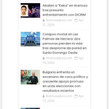
Abaten a “Keka” en Arenoso
tras presunto
enfrentamiento con DICRIM
Noticiaselpais.com
Apr
21, 2026
Colapso mortal en Las
Palmas de Herrera: dos
personas pierden la vida
tras desplome de pared en
Santo Domingo Oeste
Noticiaselpais.com
Apr
18, 2026
Bulgaria enfrenta un
escenario de caos político y
creciente apoyo prorruso
en unas elecciones con
resultados inciertos
Noticiaselpais.com
Apr
17, 2026