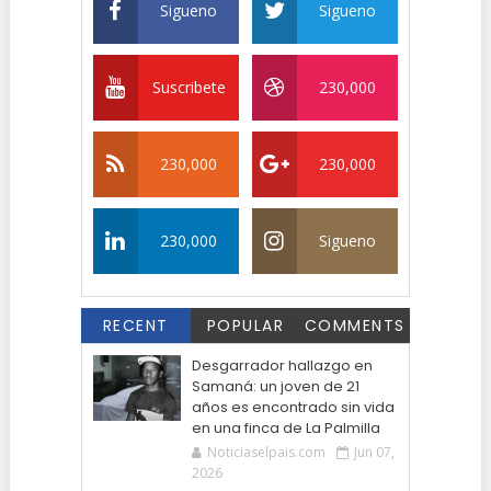
Sigueno
Sigueno
Suscribete
230,000
230,000
230,000
230,000
Sigueno
RECENT
POPULAR
COMMENTS
Desgarrador hallazgo en
Samaná: un joven de 21
años es encontrado sin vida
en una finca de La Palmilla
Noticiaselpais.com
Jun 07,
2026