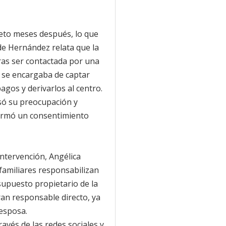
reto meses después, lo que
 de Hernández relata que la
ras ser contactada por una
n se encargaba de captar
agos y derivarlos al centro.
só su preocupación y
firmó un consentimiento
intervención, Angélica
 familiares responsabilizan
supuesto propietario de la
eran responsable directo, ya
 esposa.
ravés de las redes sociales y