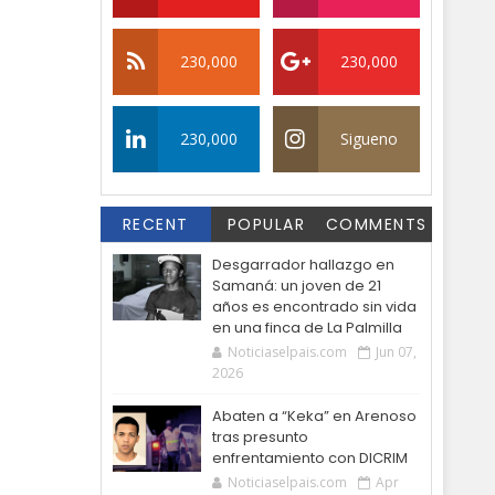
230,000
230,000
230,000
Sigueno
RECENT
POPULAR
COMMENTS
Desgarrador hallazgo en
Samaná: un joven de 21
años es encontrado sin vida
en una finca de La Palmilla
Noticiaselpais.com
Jun 07,
2026
Abaten a “Keka” en Arenoso
tras presunto
enfrentamiento con DICRIM
Noticiaselpais.com
Apr