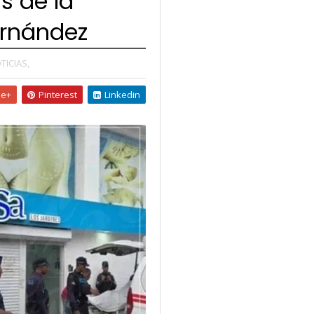
s de la
ernández
TICIAS,
le+
Pinterest
Linkedin