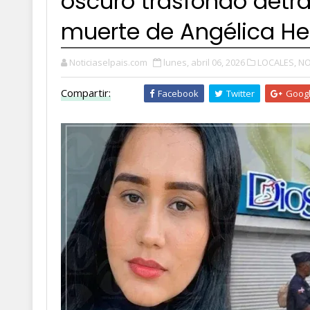
oscuro trasfondo detrá
muerte de Angélica H
Noticiaselpais.com
lunes, abril 06, 2026
LOCALES,
NO
Compartir:
Facebook
Twitter
Goog