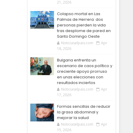
21, 2026
Colapso mortal en Las
Palmas de Herrera: dos
personas pierden la vida
tras desplome de pared en
Santo Domingo Oeste
Noticiaselpais.com
Apr
18, 2026
Bulgaria enfrenta un
escenario de caos político y
creciente apoyo prorruso
en unas elecciones con
resultados inciertos
Noticiaselpais.com
Apr
17, 2026
Formas sencillas de reducir
la grasa abdominal y
mejorar la salud
Noticiaselpais.com
Apr
15, 2026