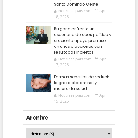
Santo Domingo Oeste
Noticiaselpais.com
Apr
18, 2026
Bulgaria enfrenta un
escenario de caos político y
creciente apoyo prorruso
en unas elecciones con
resultados inciertos
Noticiaselpais.com
Apr
17, 2026
Formas sencillas de reducir
la grasa abdominal y
mejorar la salud
Noticiaselpais.com
Apr
15, 2026
Archive