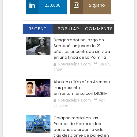
230,000
Sigueno
RECENT
POPULAR
COMMENTS
Desgarrador hallazgo en
Samaná: un joven de 21
años es encontrado sin vida
en una finca de La Palmilla
Noticiaselpais.com
Jun 07,
2026
Abaten a “Keka” en Arenoso
tras presunto
enfrentamiento con DICRIM
Noticiaselpais.com
Apr
21, 2026
Colapso mortal en Las
Palmas de Herrera: dos
personas pierden la vida
tras desplome de pared en